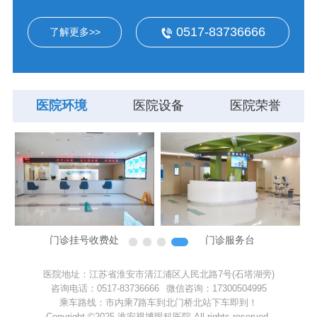
0517-83736666
了解更多>>
医院环境
医院设备
医院荣誉
门诊挂号收费处
门诊服务台
医院地址：江苏省淮安市清江浦区人民北路7号(石塔湖旁)
咨询电话：
0517-83736666
微信咨询：17300504995
乘车路线：市内乘7路车到北门桥北站下车即到！
Copyright ©2025 淮安视博眼科医院.All rights reserved.