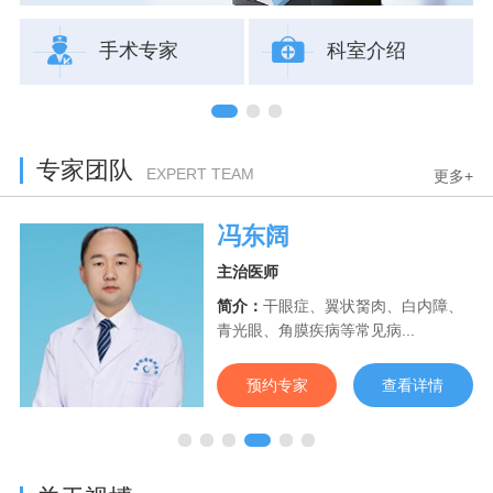
手术专家
科室介绍
专家团队
EXPERT TEAM
更多+
冯东阔
主治医师
眼
简介：
干眼症、翼状胬肉、白内障、
青光眼、角膜疾病等常见病...
预约专家
查看详情